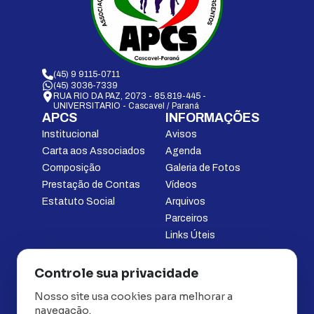
(45) 9 9115-0711
(45) 3036-7339
RUA RIO DA PAZ, 2073 - 85.819-445 -
UNIVERSITARIO - Cascavel / Paraná
APCS
INFORMAÇÕES
Institucional
Avisos
Carta aos Associados
Agenda
Composição
Galeria de Fotos
Prestação de Contas
Vídeos
Estatuto Social
Arquivos
Parceiros
Links Úteis
SERVIÇOS
ATENDIMENTO
Controle sua privacidade
Notícias
Fale Conosco
Nosso site usa cookies para melhorar a
Assistência Jurídica
Portal do Associado
navegação.