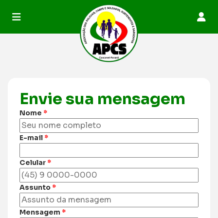
Pular para o conteúdo
Envie sua mensagem
Nome
*
E-mail
*
Celular
*
Assunto
*
Mensagem
*