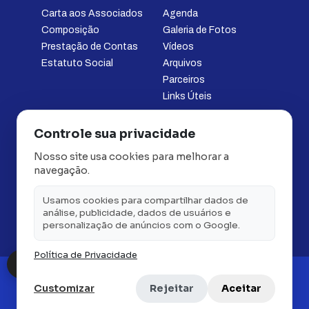
Carta aos Associados
Agenda
Composição
Galeria de Fotos
Prestação de Contas
Vídeos
Estatuto Social
Arquivos
Parceiros
Links Úteis
SERVIÇOS
ATENDIMENTO
Controle sua privacidade
Notícias
Fale Conosco
Nosso site usa cookies para melhorar a
Assistência Jurídica
Portal do Associado
navegação.
Plano de Saúde
Política de Privacidade
Plano Odontológico
Política de Cookies
Usamos cookies para compartilhar dados de
Plano Vivamax
Termos de Uso
análise, publicidade, dados de usuários e
personalização de anúncios com o Google.
Filie-se
Política de Privacidade
COPYRIGHT 2026 © APCS - ASSOCIAÇÃO DOS POLICIAIS
Customizar
Rejeitar
Aceitar
CABOS E SOLDADOS SUBTENENTES E SARGENTOS DO
PARANÁ / BRASIL