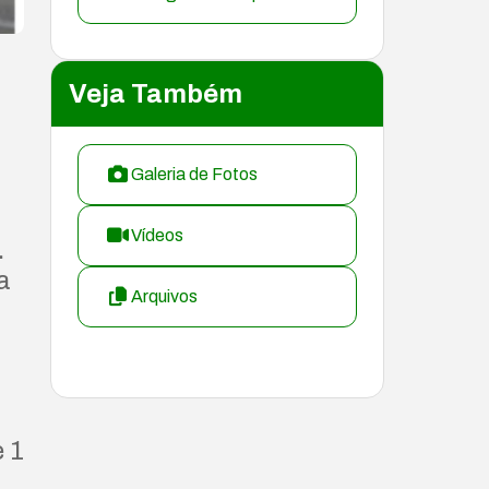
Veja Também
Galeria de Fotos
Vídeos
.
a
Arquivos
 1